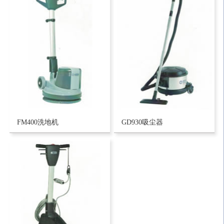
FM400洗地机
GD930吸尘器